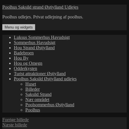
Hop
Poolhus Saksild strand Østjylland Udlejes
til
Poolhus udlejes. Privat udlejning af poolhus.
indhold
Menu og widgets
Luksus Sommerhus Havudsigt
Sommerhus Havudsigt
Hou Strand Østjylland
Badebroen
Hou By
Hou og Omegn
Odderkysten
Turist attraktioner Østjylland
Poolhus Saksild Østjylland udlejes
Huset
Billeder
Saksild Strand
Nær området
Poolsommerhus Østjylland
Poolhus
Forrige billede
Næste billede