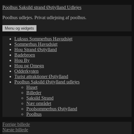
Hop
Poolhus Saksild strand Østjylland Udlejes
til
Poolhus udlejes. Privat udlejning af poolhus.
indhold
Menu og widgets
Luksus Sommerhus Havudsigt
Sommerhus Havudsigt
Hou Strand Østjylland
Badebroen
Hou By
Hou og Omegn
Odderkysten
Turist attraktioner Østjylland
Poolhus Saksild Østjylland udlejes
Huset
Billeder
Saksild Strand
Nær området
Poolsommerhus Østjylland
Poolhus
Forrige billede
Næste billede